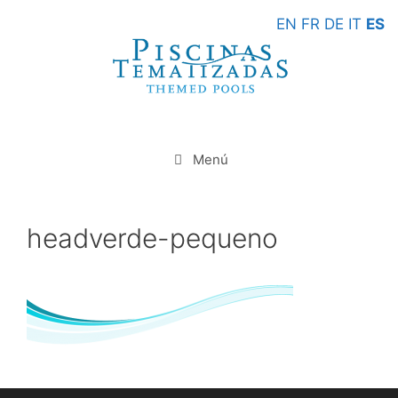
Saltar
EN
FR
DE
IT
ES
al
contenido
Menú
headverde-pequeno