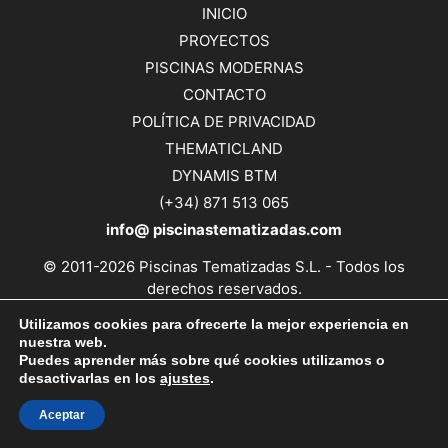
INICIO
PROYECTOS
PISCINAS MODERNAS
CONTACTO
POLÍTICA DE PRIVACIDAD
THEMATICLAND
DYNAMIS BTM
(+34) 871 513 065
info@
piscinastematizadas.com
© 2011-2026 Piscinas Tematizadas S.L. - Todos los
derechos reservados.
AV. GABRIEL ALOMAR I VILLALONGA, 37 ENTLO. B. 07006
Utilizamos cookies para ofrecerte la mejor experiencia en
PALMA DE MALLORCA, BALEARES, ESPAÑA. |+34 871 513
nuestra web.
065 | info@ piscinastematizadas.com
Puedes aprender más sobre qué cookies utilizamos o
desactivarlas en los
ajustes
.
Aceptar