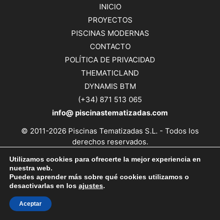
INICIO
PROYECTOS
PISCINAS MODERNAS
CONTACTO
POLÍTICA DE PRIVACIDAD
THEMATICLAND
DYNAMIS BTM
(+34) 871 513 065
info@
piscinastematizadas.com
© 2011-2026 Piscinas Tematizadas S.L. - Todos los
derechos reservados.
AV. GABRIEL ALOMAR I VILLALONGA, 37 ENTLO. B. 07006
Utilizamos cookies para ofrecerte la mejor experiencia en
PALMA DE MALLORCA, BALEARES, ESPAÑA. |+34 871 513
nuestra web.
065 | info@ piscinastematizadas.com
Puedes aprender más sobre qué cookies utilizamos o
desactivarlas en los
ajustes
.
Aceptar