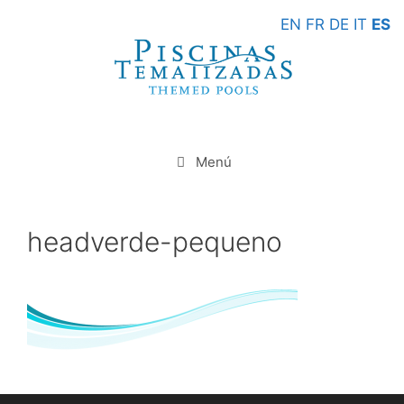
Saltar
EN
FR
DE
IT
ES
al
contenido
Menú
headverde-pequeno